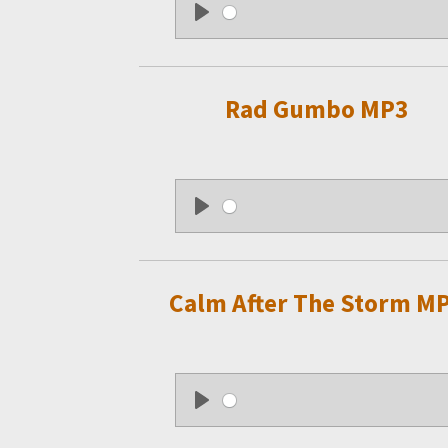
P
l
a
Rad Gumbo MP3
y
P
l
a
Calm After The Storm M
y
P