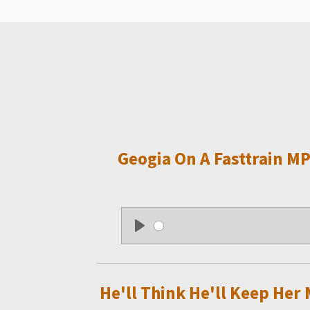
Geogia On A Fasttrain M
P
l
a
He'll Think He'll Keep Her
y