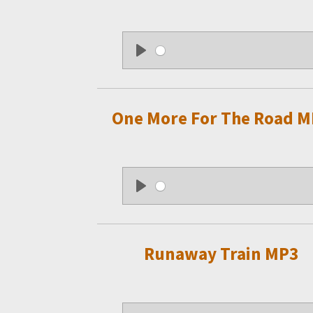
P
l
a
One More For The Road M
y
P
l
a
Runaway Train MP3
y